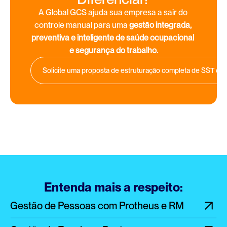
A Global GCS ajuda sua empresa a sair do 
controle manual para uma 
gestão integrada, 
preventiva e inteligente de saúde ocupacional 
e segurança do trabalho.
Solicite uma proposta de estruturação completa de SST c
Entenda mais a respeito:
Gestão de Pessoas com Protheus e RM