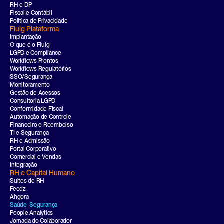
RH e DP
Fiscal e Contábil
Política de Privacidade
Fluig Plataforma
Implantação
O que é o Fluig
LGPD e Compliance
Workflows Prontos
Workflows Regulatórios
SSO/Segurança
Monitoramento
Gestão de Acessos
Consultoria LGPD
Conformidade FIscal
Automação de Controle
Financeiro e Reembolso
TI e Segurança
RH e Admissão
Portal Corporativo
Comercial e Vendas
Integração
RH e Capital Humano
Suites de RH
Feedz
Ahgora
Saúde  Segurança
People Analytics
Jornada do Colaborador