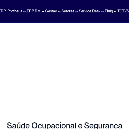
ERP  Protheus
ERP RM
Gestão
Setores
Service Desk
Fluig
TOTVS
Saúde e Segurança do 
Trabalho – 
Conformidade, 
Prevenção e 
Inteligência com a 
Global GCS
Saúde Ocupacional e Segurança