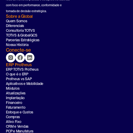
com foco em performance, conformidade e 
tomada de decisão estratégica.
Sobre a Global
Quem Somos
Diferenciais
Consultoria TOTVS
TOTVS & GlobalGCS
Parcerias Estratégicas
Nossa História
Conecte-se
ERP Protheus
ERP TOTVS Protheus
O que é o ERP
Protheus vs SAP
Aplicativos e Mobilidade
Módulos
Atualizações
Implantação
Financeiro
Faturamento
Estoque e Custos
Compras
Ativo Fixo
CRM e Vendas
PCP e Manufatura