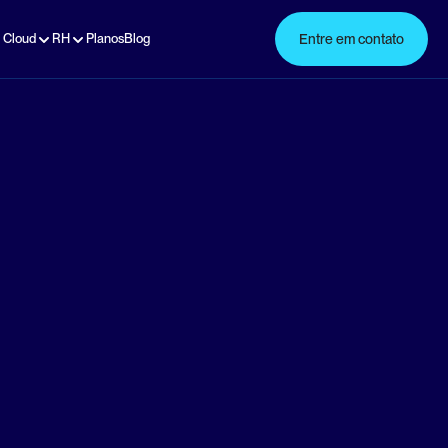
 Cloud
RH
Planos
Blog
Entre em contato
Avaliação de Desempenho TOTVS RM – 
rformance 