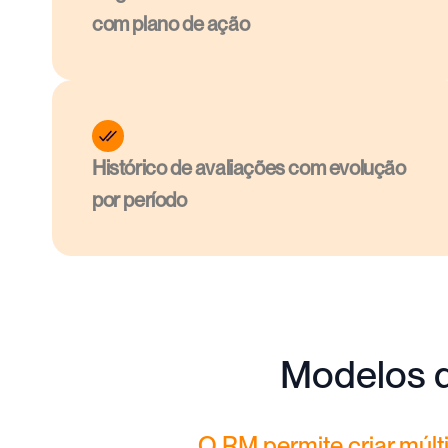
com plano de ação
Histórico de avaliações com evolução 
por período
Modelos d
O RM permite criar múlt