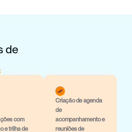
s de
:
Criação de agenda 
de 
ções com 
acompanhamento e 
o e trilha de 
reuniões de 