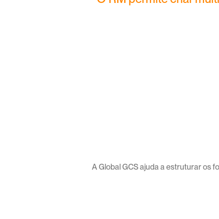
Operacional
Técnico
metas de produtividade 
critérios especí
e avaliação por 
por conhecimen
supervisão direta
precisão e ent
A Global GCS ajuda a estruturar os fo