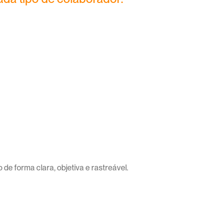
tivo
Times de projeto
cultura 
avaliação colaborativa 
ional, 
e por entregas
o e governança
de forma clara, objetiva e rastreável.