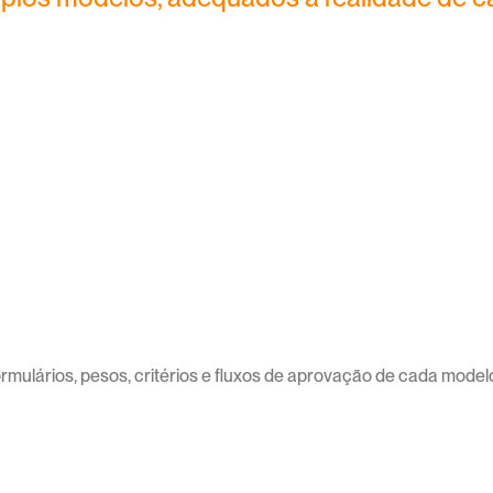
Gestores
Execu
ficos 
foco em liderança, 
impacto, 
to, 
visão estratégica, 
organizac
rega
gestão de equipe
inovaçã
rmulários, pesos, critérios e fluxos de aprovação de cada modelo 