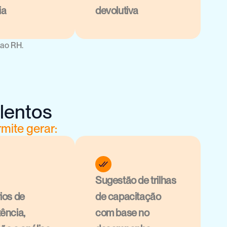
ia
devolutiva
 ao RH.
lentos
mite gerar:
Sugestão de trilhas 
ios de 
de capacitação 
ência, 
com base no 