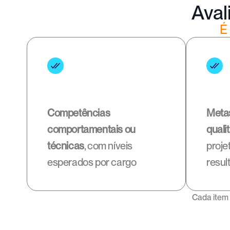
Aval
É
Competências 
Metas
comportamentais ou 
quali
técnicas
, com níveis 
proje
esperados por cargo
resul
Cada item 