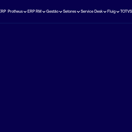
ERP  Protheus
ERP RM
Gestão
Setores
Service Desk
Fluig
TOTVS
tratégica de Pe