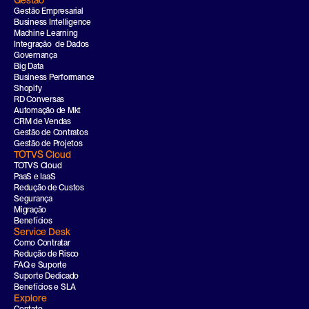
Gestão
Gestão Empresarial
Business Intelligence
Machine Learning
Integração  de Dados
Governança
Big Data
Business Performance
Shopify
RD Conversas
Automação de Mkt
CRM de Vendas
Gestão de Contratos
Gestão de Projetos
TOTVS Cloud
TOTVS Cloud
PaaS e IaaS
Redução de Custos
Segurança
Migração
Benefícios
Service Desk
Como Contratar
Redução de Risco
FAQ e Suporte
Suporte Dedicado
Benefícios e SLA
Explore