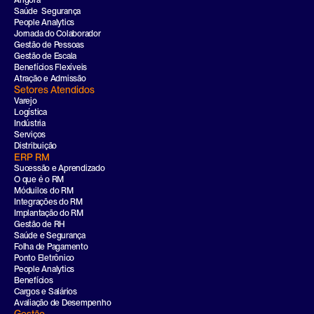
Ahgora
Saúde  Segurança
People Analytics
Jornada do Colaborador
Gestão de Pessoas
Gestão de Escala
Benefícios Flexíveis
Atração e Admissão
Setores Atendidos
Varejo
Logística
Indústria
Serviços
Distribuição
ERP RM
Sucessão e Aprendizado
O que é o RM
Móduilos do RM
Integrações do RM
Implantação do RM
Gestão de RH
Saúde e Segurança
Folha de Pagamento
Ponto Eletrônico
People Analytics
Benefícios
Cargos e Salários
Avaliação de Desempenho