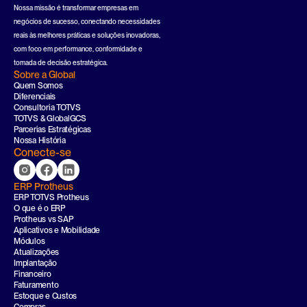
Nossa missão é transformar empresas em 
negócios de sucesso, conectando necessidades 
reais às melhores práticas e soluções inovadoras, 
com foco em performance, conformidade e 
tomada de decisão estratégica.
Sobre a Global
Quem Somos
Diferenciais
Consultoria TOTVS
TOTVS & GlobalGCS
Parcerias Estratégicas
Nossa História
Conecte-se
ERP Protheus
ERP TOTVS Protheus
O que é o ERP
Protheus vs SAP
Aplicativos e Mobilidade
Módulos
Atualizações
Implantação
Financeiro
Faturamento
Estoque e Custos