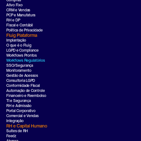
Compras
Ativo Fixo
CRM e Vendas
PCP e Manufatura
RH e DP
Fiscal e Contábil
Política de Privacidade
Fluig Plataforma
Implantação
O que é o Fluig
LGPD e Compliance
Workflows Prontos
Workflows Regulatórios
SSO/Segurança
Monitoramento
Gestão de Acessos
Consultoria LGPD
Conformidade FIscal
Automação de Controle
Financeiro e Reembolso
TI e Segurança
RH e Admissão
Portal Corporativo
Comercial e Vendas
Integração
RH e Capital Humano
Suites de RH
Feedz