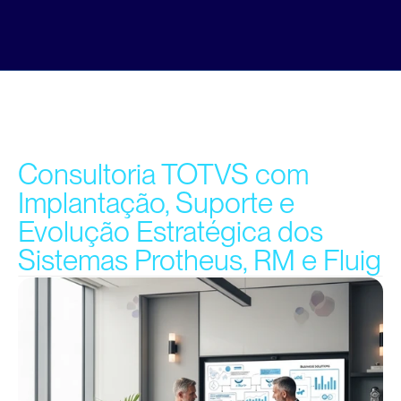
Consultoria TOTVS com 
Implantação, Suporte e 
Evolução Estratégica dos 
Sistemas Protheus, RM e Fluig