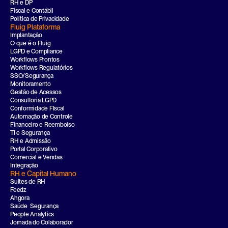
RH e DP
Fiscal e Contábil
Política de Privacidade
Fluig Plataforma
Implantação
O que é o Fluig
LGPD e Compliance
Workflows Prontos
Workflows Regulatórios
SSO/Segurança
Monitoramento
Gestão de Acessos
Consultoria LGPD
Conformidade FIscal
Automação de Controle
Financeiro e Reembolso
TI e Segurança
RH e Admissão
Portal Corporativo
Comercial e Vendas
Integração
RH e Capital Humano
Suites de RH
Feedz
Ahgora
Saúde  Segurança
People Analytics
Jornada do Colaborador