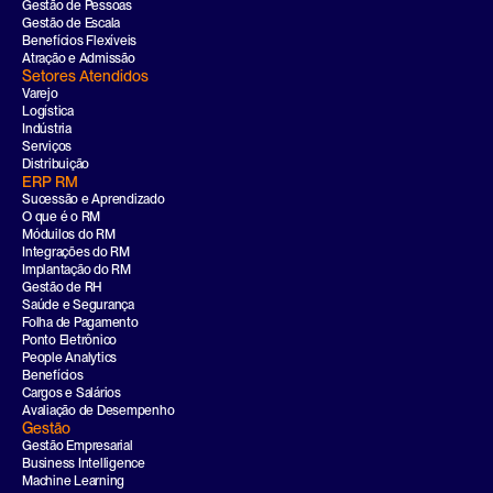
Gestão de Pessoas
Gestão de Escala
Benefícios Flexíveis
Atração e Admissão
Setores Atendidos
Varejo
Logística
Indústria
Serviços
Distribuição
ERP RM
Sucessão e Aprendizado
O que é o RM
Móduilos do RM
Integrações do RM
Implantação do RM
Gestão de RH
Saúde e Segurança
Folha de Pagamento
Ponto Eletrônico
People Analytics
Benefícios
Cargos e Salários
Avaliação de Desempenho
Gestão
Gestão Empresarial
Business Intelligence
Machine Learning