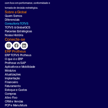
com foco em performance, conformidade e 
tomada de decisão estratégica.
Sobre a Global
Quem Somos
Diferenciais
Consultoria TOTVS
TOTVS & GlobalGCS
Parcerias Estratégicas
Nossa História
Conecte-se
ERP Protheus
ERP TOTVS Protheus
O que é o ERP
Protheus vs SAP
Aplicativos e Mobilidade
Módulos
Atualizações
Implantação
Financeiro
Faturamento
Estoque e Custos
Compras
Ativo Fixo
CRM e Vendas
PCP e Manufatura