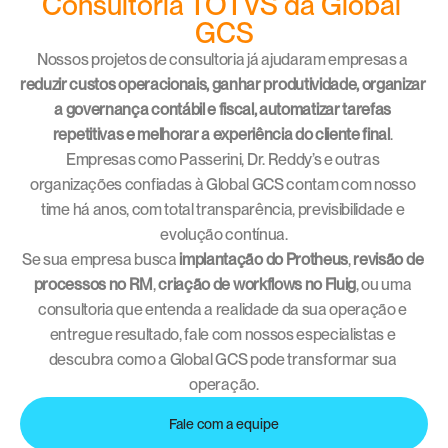
Consultoria TOTVS da Global 
GCS
Nossos projetos de consultoria já ajudaram empresas a 
reduzir custos operacionais, ganhar produtividade, organizar 
a governança contábil e fiscal, automatizar tarefas 
repetitivas e melhorar a experiência do cliente final
. 
Empresas como Passerini, Dr. Reddy’s e outras 
organizações confiadas à Global GCS contam com nosso 
time há anos, com total transparência, previsibilidade e 
evolução contínua.
Se sua empresa busca 
implantação do Protheus
, 
revisão de 
processos no RM
, 
criação de workflows no Fluig
, ou uma 
consultoria que entenda a realidade da sua operação e 
entregue resultado, fale com nossos especialistas e 
descubra como a Global GCS pode transformar sua 
operação.
Fale com a equipe