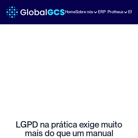
Home
Sobre nós
ERP  Protheus
ERP 
Consultoria em LGPD com 
TOTVS Fluig – 
Conformidade, Automação 
e Segurança com a Global 
GCS
LGPD na prática exige muito
mais do que um manual