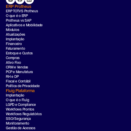
ERP Protheus
ERP TOTVS Protheus
O que é o ERP
Protheus vs SAP
Aplicativos e Mobilidade
Módulos
Atualizações
Implantação
Financeiro
Faturamento
Estoque e Custos
Compras
Ativo Fixo
CRM e Vendas
PCP e Manufatura
RH e DP
Fiscal e Contábil
Política de Privacidade
Fluig Plataforma
Implantação
O que é o Fluig
LGPD e Compliance
Workflows Prontos
Workflows Regulatórios
SSO/Segurança
Monitoramento
Gestão de Acessos