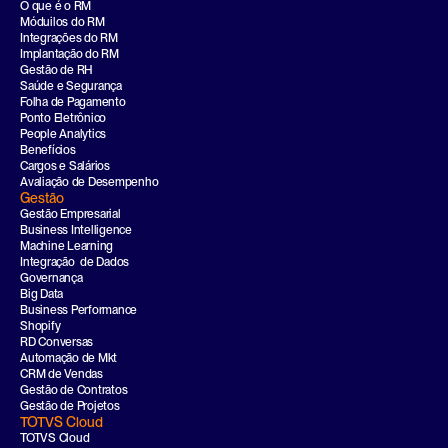
O que é o RM
Móduilos do RM
Integrações do RM
Implantação do RM
Gestão de RH
Saúde e Segurança
Folha de Pagamento
Ponto Eletrônico
People Analytics
Benefícios
Cargos e Salários
Avaliação de Desempenho
Gestão
Gestão Empresarial
Business Intelligence
Machine Learning
Integração  de Dados
Governança
Big Data
Business Performance
Shopify
RD Conversas
Automação de Mkt
CRM de Vendas
Gestão de Contratos
Gestão de Projetos
TOTVS Cloud
TOTVS Cloud