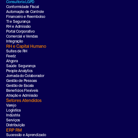
Consultoria LGPD
Conformidade FIscal
Automação de Controle
Financeiro e Reembolso
TI e Segurança
RH e Admissão
Portal Corporativo
Comercial e Vendas
Integração
RH e Capital Humano
Suites de RH
Feedz
Ahgora
Saúde  Segurança
People Analytics
Jornada do Colaborador
Gestão de Pessoas
Gestão de Escala
Benefícios Flexíveis
Atração e Admissão
Setores Atendidos
Varejo
Logística
Indústria
Serviços
Distribuição
ERP RM
Sucessão e Aprendizado