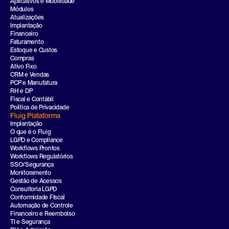
Aplicativos e Mobilidade
Módulos
Atualizações
Implantação
Financeiro
Faturamento
Estoque e Custos
Compras
Ativo Fixo
CRM e Vendas
PCP e Manufatura
RH e DP
Fiscal e Contábil
Política de Privacidade
Fluig Plataforma
Implantação
O que é o Fluig
LGPD e Compliance
Workflows Prontos
Workflows Regulatórios
SSO/Segurança
Monitoramento
Gestão de Acessos
Consultoria LGPD
Conformidade FIscal
Automação de Controle
Financeiro e Reembolso
TI e Segurança