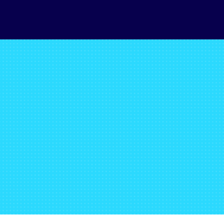
Service Desk TOTVS 
– 
Suporte Técnico e 
Funcional com a 
Expertise da Global 
GCS