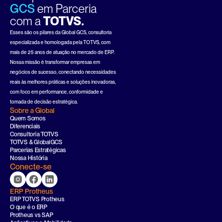
GCS
em Parceria
com a 
TOTVS.
Esses são os pilares da Global GCS, consultoria 
especializada e homologada pela TOTVS, com 
mais de 25 anos de atuação no mercado de ERP. 
Nossa missão é transformar empresas em 
negócios de sucesso, conectando necessidades 
reais às melhores práticas e soluções inovadoras, 
com foco em performance, conformidade e 
tomada de decisão estratégica.
Sobre a Global
Quem Somos
Diferenciais
Consultoria TOTVS
TOTVS & GlobalGCS
Parcerias Estratégicas
Nossa História
Conecte-se
ERP Protheus
ERP TOTVS Protheus
O que é o ERP
Protheus vs SAP