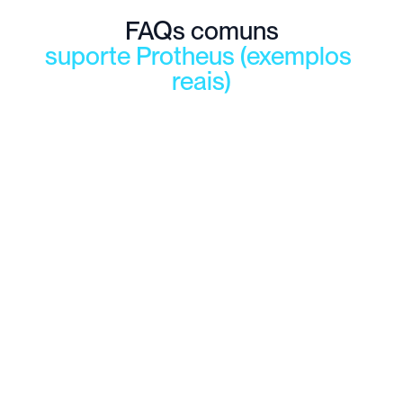
FAQs comuns
suporte Protheus (exemplos 
reais)
Como ajustar divergências de saldo 
01
entre estoque e contábil?
Por que o relatório de SPED não 
está gerando com os dados 
02
corretos?
Como parametrizar corretamente 