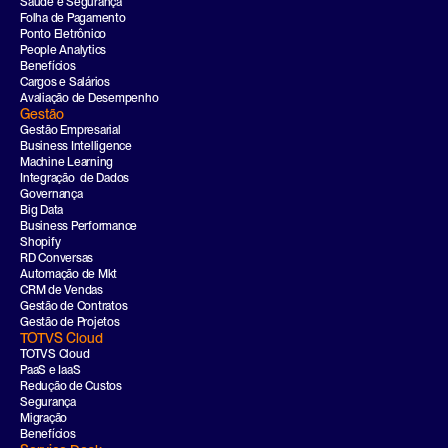
Saúde e Segurança
Folha de Pagamento
Ponto Eletrônico
People Analytics
Benefícios
Cargos e Salários
Avaliação de Desempenho
Gestão
Gestão Empresarial
Business Intelligence
Machine Learning
Integração  de Dados
Governança
Big Data
Business Performance
Shopify
RD Conversas
Automação de Mkt
CRM de Vendas
Gestão de Contratos
Gestão de Projetos
TOTVS Cloud
TOTVS Cloud
PaaS e IaaS
Redução de Custos
Segurança
Migração
Benefícios