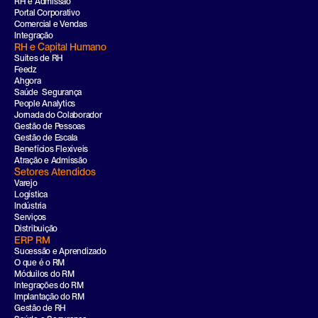
RH e Admissão
Portal Corporativo
Comercial e Vendas
Integração
RH e Capital Humano
Suites de RH
Feedz
Ahgora
Saúde  Segurança
People Analytics
Jornada do Colaborador
Gestão de Pessoas
Gestão de Escala
Benefícios Flexíveis
Atração e Admissão
Setores Atendidos
Varejo
Logística
Indústria
Serviços
Distribuição
ERP RM
Sucessão e Aprendizado
O que é o RM
Móduilos do RM
Integrações do RM
Implantação do RM
Gestão de RH