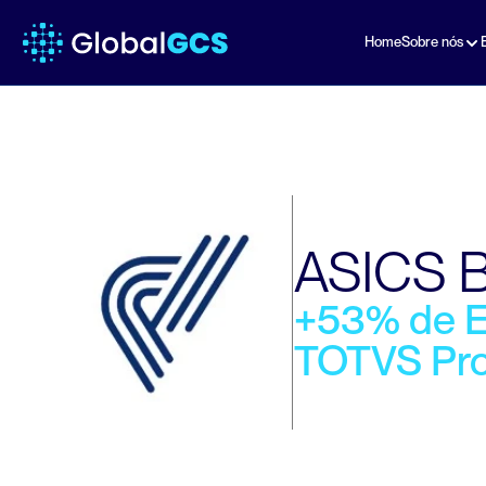
Home
Sobre nós
ASICS B
+53% de Ef
TOTVS Pr