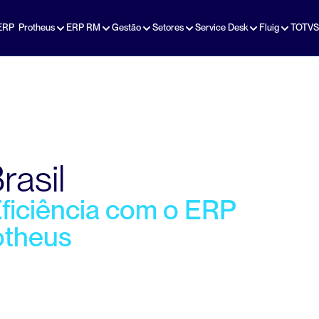
ERP  Protheus
ERP RM
Gestão
Setores
Service Desk
Fluig
TOTVS
rasil
iciência com o ERP 
otheus