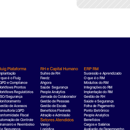
luig Plataforma
RH e Capital Humano
ERP RM
mplantação
Suites de RH
Sucessão e Aprendizado
 que é o Fluig
Feedz
O que é o RM
GPD e Compliance
Ahgora
Móduilos do RM
orkflows Prontos
Saúde  Segurança
Integrações do RM
orkflows Regulatórios
People Analytics
Implantação do RM
SO/Segurança
Jornada do Colaborador
Gestão de RH
onitoramento
Gestão de Pessoas
Saúde e Segurança
estão de Acessos
Gestão de Escala
Folha de Pagamento
onsultoria LGPD
Benefícios Flexíveis
Ponto Eletrônico
onformidade FIscal
Atração e Admissão
People Analytics
Setores Atendidos
utomação de Controle
Benefícios
inanceiro e Reembolso
Varejo
Cargos e Salários
I e Segurança
Logística
Avaliação de Desempenho