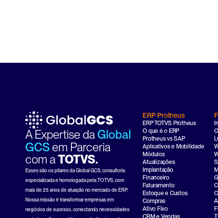
ERP Protheus
F
ERP TOTVS Protheus
I
A Expertise da 
Global 
O que é o ERP
O
Protheus vs SAP
L
GCS
em Parceria
Aplicativos e Mobilidade
W
Módulos
W
com a 
TOTVS.
Atualizações
S
Implantação
M
Esses são os pilares da Global GCS, consultoria 
Financeiro
G
especializada e homologada pela TOTVS, com 
Faturamento
C
mais de 25 anos de atuação no mercado de ERP. 
Estoque e Custos
C
Nossa missão é transformar empresas em 
Compras
A
Ativo Fixo
F
negócios de sucesso, conectando necessidades 
CRM e Vendas
T