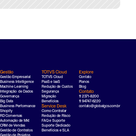
Gestão
TOTVS Cloud
Explore
Gestão Empresarial
TOTVS Cloud
Contato
Business Intelligence
PaaS e IaaS
Planos
Machine Learning
Redução de Custos
Blog
Contato
Integração  de Dados
Segurança
Governança
Migração
11 2371-8200
Big Data
Benefícios
11 94747-6220
Service Desk
Business Performance
contato@globalgcs.com.br
Shopify
Como Contratar
RD Conversas
Redução de Risco
Automação de Mkt
FAQ e Suporte
CRM de Vendas
Suporte Dedicado
Gestão de Contratos
Benefícios e SLA
Gestão de Projetos