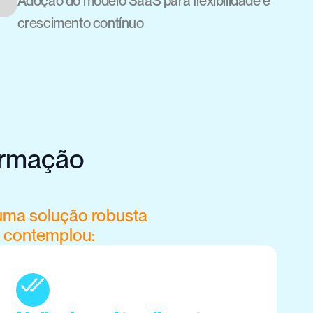
Adoção do modelo SaaS para flexibilidade e 
crescimento contínuo
rmação 
uma solução robusta 
o contemplou: